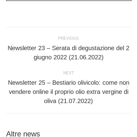
Post
PREVIOUS
navigation
Newsletter 23 – Serata di degustazione del 2
Previous
giugno 2022 (21.06.2022)
post:
NEXT
Newsletter 25 – Bestiario olivicolo: come non
vendere online il proprio olio extra vergine di
Next
post:
oliva (21.07.2022)
Altre news